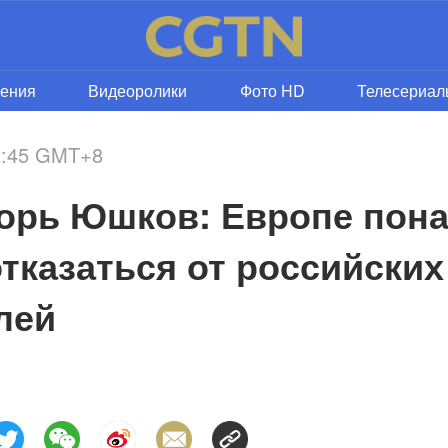
рения
Видеоролики
Фото HD
Телесериал
12:45 GMT+8
орь Юшков: Европе пон
тказаться от российских
лей