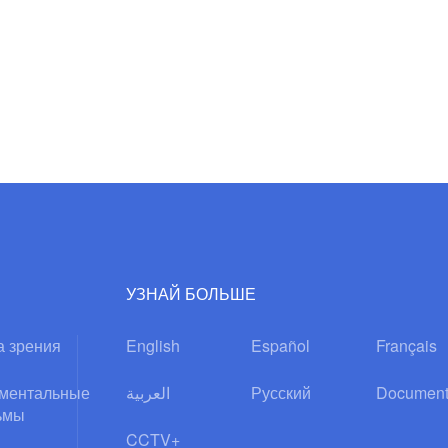
УЗНАЙ БОЛЬШЕ
а зрения
English
Español
Français
ментальные
العربية
Русский
Document
ьмы
CCTV+