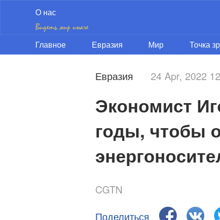
О нас
Главное
Евразия
Мир
Точка з
Евразия
24 Apr, 2022 
Экономист Иг
годы, чтобы о
энергоносите
CGTN
Поделиться