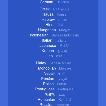
German
Deutsch
Greek
Ελληνικά
Hausa
Hausa
Hebrew
עברית
Hindi
हिन्दी
Hungarian
Magyar
Indonesian
Bahasa Indonesia
Italian
Italiano
Japanese
日本語
Korean
한국어
Lao
ລາວ
Malay
Bahasa Melayu
Mongolian
Монгол
Nepali
नेपाली
Persian
فارسی
Polish
Polski
Portuguese
Português
Pushtu
پښتو
Romanian
Română
Russian
Русский