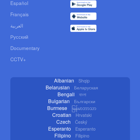
Español
Français
العربية
Русский
Documentary
CCTV+
Albanian
Shqip
Belarusian
Беларуская
Bengali
বাংলা
Bulgarian
Български
Burmese
မြန်မာဘာသာ
Croatian
Hrvatski
Czech
Český
Esperanto
Esperanto
Filipino
Filipino