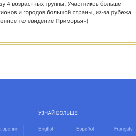
зу 4 возрастных группы. Участников больше
гионов и городов большой страны, из-за рубежа.
венное телевидение Приморья»)
УЗНАЙ БОЛЬШЕ
а зрения
English
Español
Français