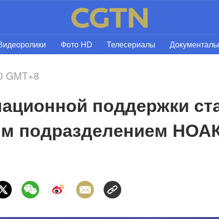
Видеоролики
Фото HD
Телесериалы
Документал
50 GMT+8
ционной поддержки ста
им подразделением НОА