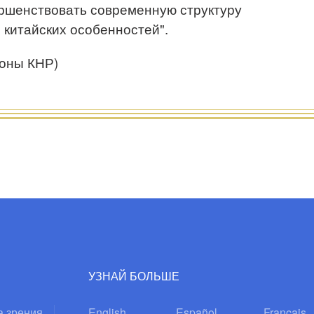
ршенствовать современную структуру
 китайских особенностей".
роны КНР)
УЗНАЙ БОЛЬШЕ
а зрения
English
Español
Français