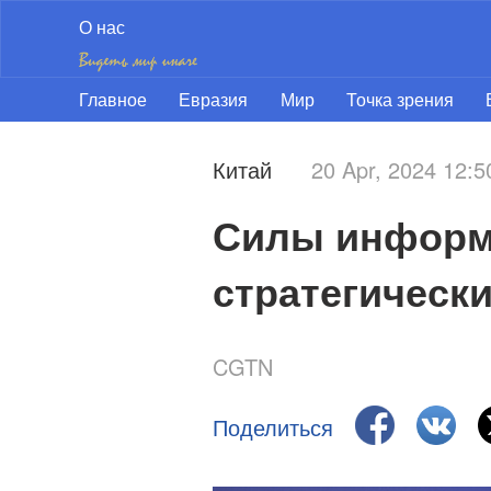
О нас
Главное
Евразия
Мир
Точка зрения
Китай
20 Apr, 2024 12:
Силы информа
стратегическ
CGTN
Поделиться