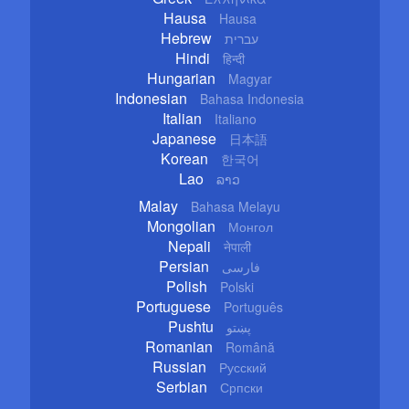
Hausa
Hausa
Hebrew
עברית
Hindi
हिन्दी
Hungarian
Magyar
Indonesian
Bahasa Indonesia
Italian
Italiano
Japanese
日本語
Korean
한국어
Lao
ລາວ
Malay
Bahasa Melayu
Mongolian
Монгол
Nepali
नेपाली
Persian
فارسی
Polish
Polski
Portuguese
Português
Pushtu
پښتو
Romanian
Română
Russian
Русский
Serbian
Српски