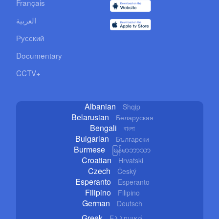
Français
العربية
Русский
Documentary
CCTV+
Albanian
Shqip
Belarusian
Беларуская
Bengali
বাংলা
Bulgarian
Български
Burmese
မြန်မာဘာသာ
Croatian
Hrvatski
Czech
Český
Esperanto
Esperanto
Filipino
Filipino
German
Deutsch
Greek
Ελληνικά