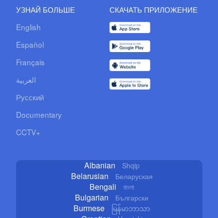
УЗНАЙ БОЛЬШЕ
СКАЧАТЬ ПРИЛОЖЕНИЕ
English
Español
Français
العربية
Русский
Documentary
CCTV+
Albanian
Shqip
Belarusian
Беларуская
Bengali
বাংলা
Bulgarian
Български
Burmese
မြန်မာဘာသာ