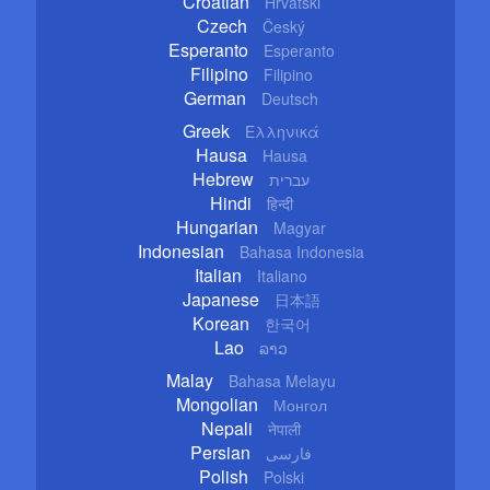
Croatian
Hrvatski
Czech
Český
Esperanto
Esperanto
Filipino
Filipino
German
Deutsch
Greek
Ελληνικά
Hausa
Hausa
Hebrew
עברית
Hindi
हिन्दी
Hungarian
Magyar
Indonesian
Bahasa Indonesia
Italian
Italiano
Japanese
日本語
Korean
한국어
Lao
ລາວ
Malay
Bahasa Melayu
Mongolian
Монгол
Nepali
नेपाली
Persian
فارسی
Polish
Polski