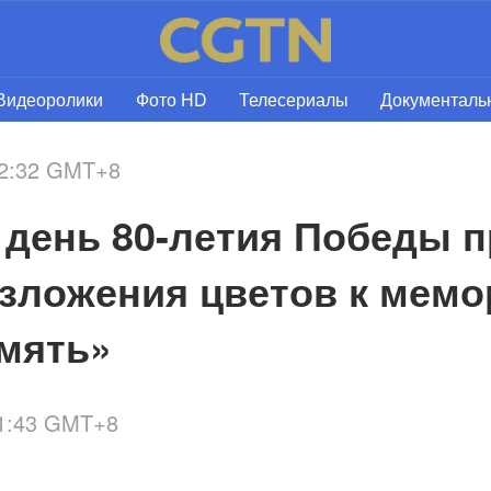
Видеоролики
Фото HD
Телесериалы
Документал
22:32 GMT+8
 день 80-летия Победы п
зложения цветов к мемо
мять» 
21:43 GMT+8