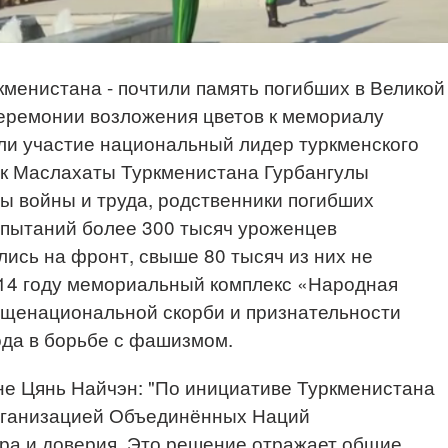
кменистана - почтили память погибших в Великой
церемонии возложения цветов к мемориалу
ли участие национальный лидер туркменского
лк Маслахаты Туркменистана Гурбангулы
ы войны и труда, родственники погибших
спытаний более 300 тысяч уроженцев
ись на фронт, свыше 80 тысяч из них не
014 году мемориальный комплекс «Народная
бщенациональной скорби и признательности
ода в борьбе с фашизмом.
не Цянь Найчэн: "По инициативе Туркменистана
рганизацией Объединённых Наций
а и доверия. Это решение отражает общие