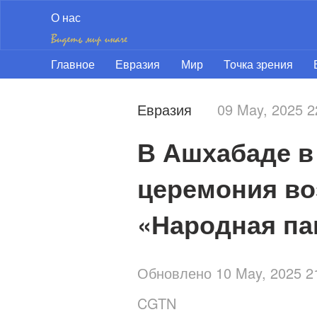
О нас
Главное
Евразия
Мир
Точка зрения
Евразия
09 May, 2025 
В Ашхабаде в
церемония во
«Народная па
Обновлено 10 May, 2025 
CGTN