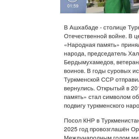
01:59
В Ашхабаде - столице Тур
Отечественной войне. В 
«Народная память» приня
народа, председатель Ха
Бердымухамедов, ветеран
воинов. В годы суровых и
Туркменской ССР отправил
вернулись. Открытый в 2
память» стал символом о
подвигу туркменского нар
Посол КНР в Туркмениста
2025 год провозглашён О
Международным годом мир