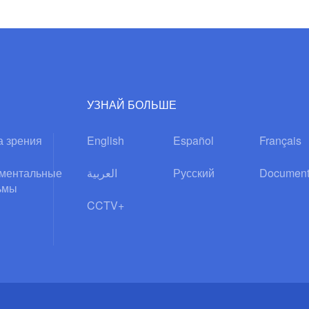
УЗНАЙ БОЛЬШЕ
а зрения
English
Español
Français
ментальные
العربية
Русский
Document
ьмы
CCTV+