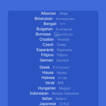
Albanian
Shqip
Belarusian
Беларуская
Bengali
বাংলা
Bulgarian
Български
Burmese
မြန်မာဘာသာ
Croatian
Hrvatski
Czech
Český
Esperanto
Esperanto
Filipino
Filipino
German
Deutsch
Greek
Ελληνικά
Hausa
Hausa
Hebrew
עברית
Hindi
हिन्दी
Hungarian
Magyar
Indonesian
Bahasa Indonesia
Italian
Italiano
Japanese
日本語