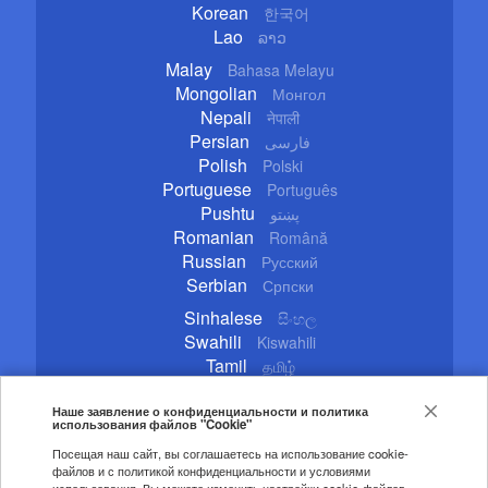
Korean
한국어
Lao
ລາວ
Malay
Bahasa Melayu
Mongolian
Монгол
Nepali
नेपाली
Persian
فارسی
Polish
Polski
Portuguese
Português
Pushtu
پښتو
Romanian
Română
Russian
Русский
Serbian
Српски
Sinhalese
සිංහල
Swahili
Kiswahili
Tamil
தமிழ்
Thai
ไทย
Turkish
Наше заявление о конфиденциальности и политика
Türkçe
использования файлов "Cookie"
Ukrainian
Українська
Посещая наш сайт, вы соглашаетесь на использование cookie-
Urdu
اردو
файлов и с политикой конфиденциальности и условиями
Vietnamese
Tiếng Việt
использования. Вы можете изменить настройки cookie-файлов