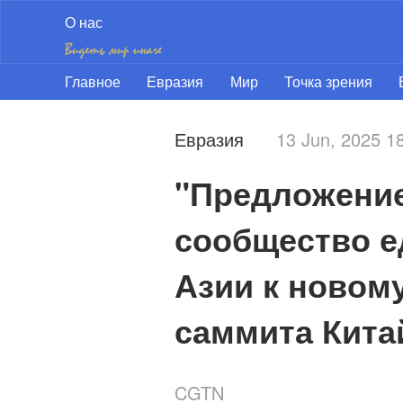
О нас
Главное
Евразия
Мир
Точка зрения
Евразия
13 Jun, 2025 
"Предложение
сообщество е
Азии к новому
саммита Кита
CGTN