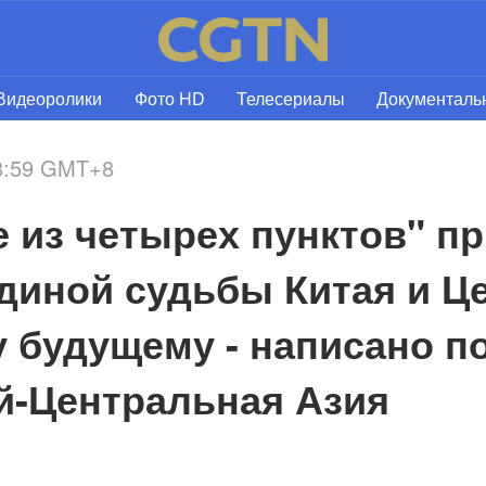
Видеоролики
Фото HD
Телесериалы
Документал
18:59 GMT+8
 из четырех пунктов" пр
диной судьбы Китая и Це
 будущему - написано по
й-Центральная Азия