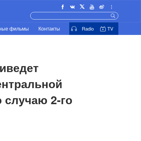
ьные фильмы
Контакты
Radio
TV
иведет 
нтральной 
 случаю 2-го 