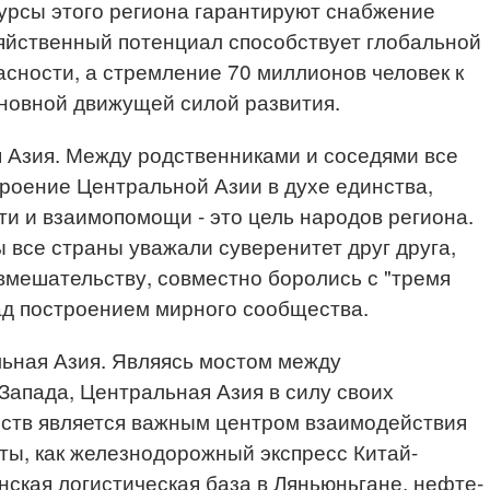
сурсы этого региона гарантируют снабжение
зяйственный потенциал способствует глобальной
сности, а стремление 70 миллионов человек к
сновной движущей силой развития.
 Азия. Между родственниками и соседями все
роение Центральной Азии в духе единства,
ти и взаимопомощи - это цель народов региона.
ы все страны уважали суверенитет друг друга,
мешательству, совместно боролись с "тремя
ад построением мирного сообщества.
ьная Азия. Являясь мостом между
Запада, Центральная Азия в силу своих
ств является важным центром взаимодействия
кты, как железнодорожный экспресс Китай-
нская логистическая база в Ляньюньгане, нефте-