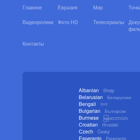
Главное
Евразия
Мир
Точк
Видеоролики
Фото HD
Телесериалы
Доку
фил
Контакты
Albanian
Shqip
Belarusian
Беларуская
Bengali
বাংলা
Bulgarian
Български
Burmese
မြန်မာဘာသာ
Croatian
Hrvatski
Czech
Český
Esperanto
Esperanto