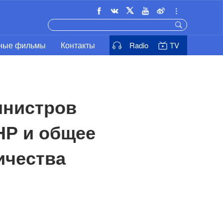
ьные фильмы
Контакты
Radio
TV
нистров 
НР и общее 
ичества 