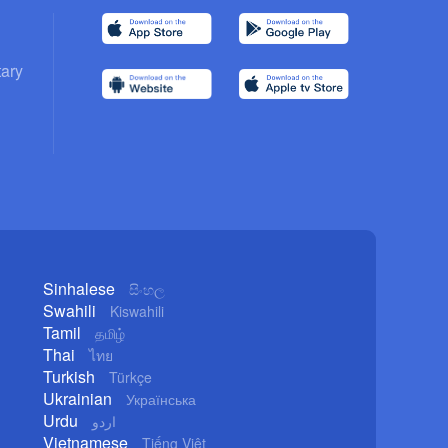
ary
Sinhalese
සිංහල
Swahili
Kiswahili
Tamil
தமிழ்
Thai
ไทย
Turkish
Türkçe
Ukrainian
Українська
Urdu
اردو
Vietnamese
Tiếng Việt