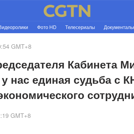
Видеоролики
Фото HD
Телесериалы
Документал
20:54 GMT+8
едседателя Кабинета Ми
у нас единая судьба с К
экономического сотрудн
0:19 GMT+8