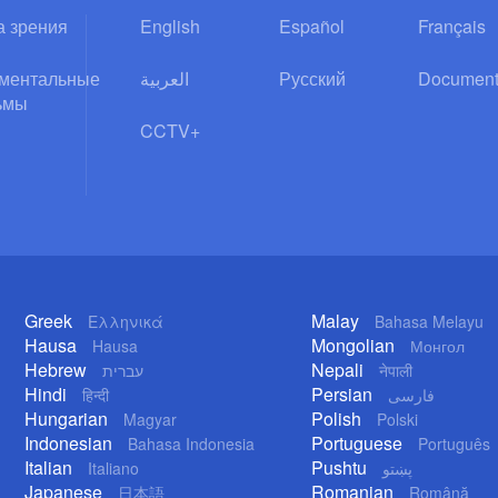
а зрения
English
Español
Français
ментальные
العربية
Русский
Document
ьмы
CCTV+
Greek
Malay
Ελληνικά
Bahasa Melayu
Hausa
Mongolian
Hausa
Монгол
Hebrew
Nepali
עברית
नेपाली
Hindi
Persian
हिन्दी
فارسی
Hungarian
Polish
Magyar
Polski
Indonesian
Portuguese
Bahasa Indonesia
Português
Italian
Pushtu
Italiano
پښتو
Japanese
Romanian
日本語
Română