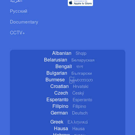
Русский
Documentary
CCTV+
Albanian
Shqip
Belarusian
Беларуская
Bengali
বাংলা
Bulgarian
Български
Burmese
မြန်မာဘာသာ
Croatian
Hrvatski
Czech
Český
Esperanto
Esperanto
Filipino
Filipino
German
Deutsch
Greek
Ελληνικά
Hausa
Hausa
Hebrew
עברית