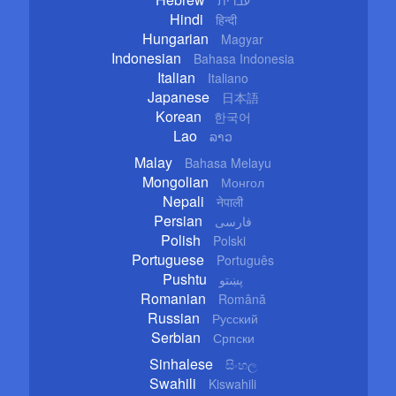
Hindi
हिन्दी
Hungarian
Magyar
Indonesian
Bahasa Indonesia
Italian
Italiano
Japanese
日本語
Korean
한국어
Lao
ລາວ
Malay
Bahasa Melayu
Mongolian
Монгол
Nepali
नेपाली
Persian
فارسی
Polish
Polski
Portuguese
Português
Pushtu
پښتو
Romanian
Română
Russian
Русский
Serbian
Српски
Sinhalese
සිංහල
Swahili
Kiswahili