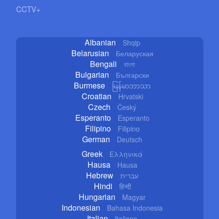
CCTV+
Albanian
Shqip
Belarusian
Беларуская
Bengali
বাংলা
Bulgarian
Български
Burmese
မြန်မာဘာသာ
Croatian
Hrvatski
Czech
Český
Esperanto
Esperanto
Filipino
Filipino
German
Deutsch
Greek
Ελληνικά
Hausa
Hausa
Hebrew
עברית
Hindi
हिन्दी
Hungarian
Magyar
Indonesian
Bahasa Indonesia
Italian
Italiano