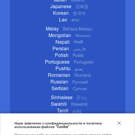
Japanese
日本語
Korean
한국어
Lao
ລາວ
Malay
Bahasa Melayu
Mongolian
Монгол
Nepali
नेपाली
Persian
فارسی
Polish
Polski
Portuguese
Português
Pushtu
پښتو
Romanian
Română
Russian
Русский
Serbian
Српски
Sinhalese
සිංහල
Swahili
Kiswahili
Tamil
தமிழ்
Thai
ไทย
Turkish
Наше заявление о конфиденциальности и политика
Türkçe
использования файлов "Cookie"
Ukrainian
Українська
Посещая наш сайт, вы соглашаетесь на использование cookie-