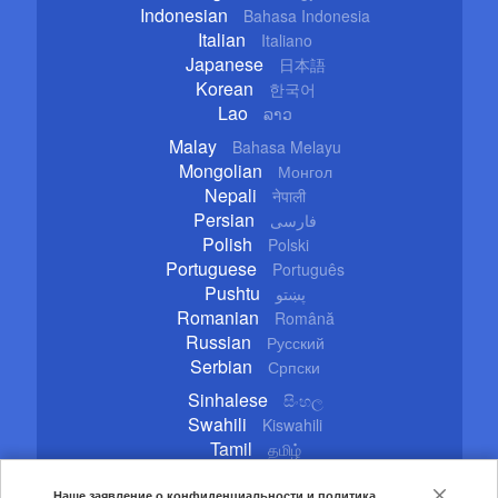
Indonesian
Bahasa Indonesia
Italian
Italiano
Japanese
日本語
Korean
한국어
Lao
ລາວ
Malay
Bahasa Melayu
Mongolian
Монгол
Nepali
नेपाली
Persian
فارسی
Polish
Polski
Portuguese
Português
Pushtu
پښتو
Romanian
Română
Russian
Русский
Serbian
Српски
Sinhalese
සිංහල
Swahili
Kiswahili
Tamil
தமிழ்
Thai
ไทย
Turkish
Наше заявление о конфиденциальности и политика
Türkçe