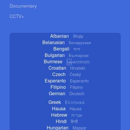
Documentary
CCTV+
Albanian
Shqip
Belarusian
Беларуская
Bengali
বাংলা
Bulgarian
Български
Burmese
မြန်မာဘာသာ
Croatian
Hrvatski
Czech
Český
Esperanto
Esperanto
Filipino
Filipino
German
Deutsch
Greek
Ελληνικά
Hausa
Hausa
Hebrew
עברית
Hindi
हिन्दी
Hungarian
Magyar