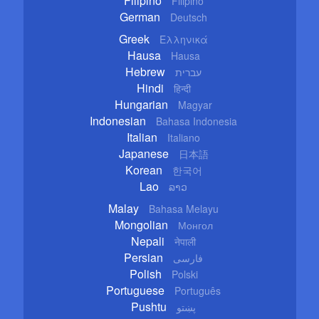
Filipino
Filipino
German
Deutsch
Greek
Ελληνικά
Hausa
Hausa
Hebrew
עברית
Hindi
हिन्दी
Hungarian
Magyar
Indonesian
Bahasa Indonesia
Italian
Italiano
Japanese
日本語
Korean
한국어
Lao
ລາວ
Malay
Bahasa Melayu
Mongolian
Монгол
Nepali
नेपाली
Persian
فارسی
Polish
Polski
Portuguese
Português
Pushtu
پښتو