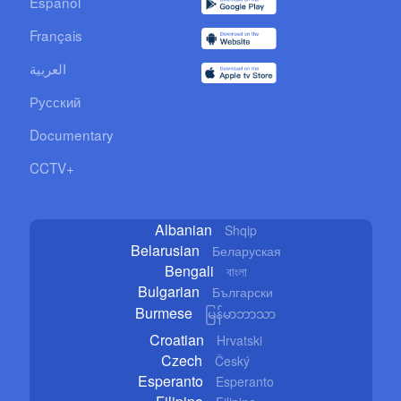
Español
Français
العربية
Русский
Documentary
CCTV+
Albanian
Shqip
Belarusian
Беларуская
Bengali
বাংলা
Bulgarian
Български
Burmese
မြန်မာဘာသာ
Croatian
Hrvatski
Czech
Český
Esperanto
Esperanto