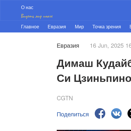
О нас
Главное
Евразия
Мир
Точка зрения
Евразия
16 Jun, 2025 
Димаш Кудайб
Си Цзиньпин
CGTN
Поделиться