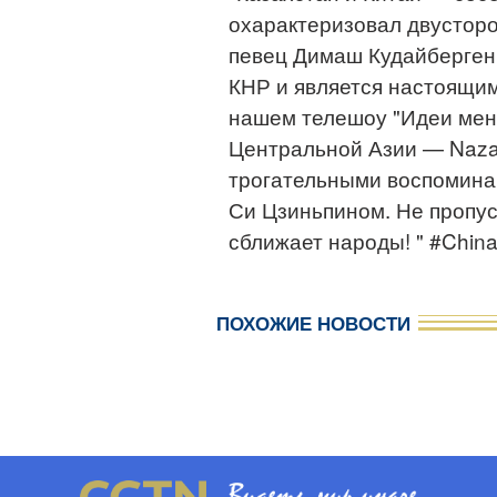
охарактеризовал двустор
певец Димаш Кудайберген.
КНР и является настоящи
нашем телешоу "Идеи меня
Центральной Азии — Nazar
трогательными воспомина
Си Цзиньпином. Не пропуст
сближает народы! " #China
ПОХОЖИЕ НОВОСТИ