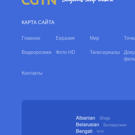
КАРТА САЙТА
Главное
Евразия
Мир
Точк
Видеоролики
Фото HD
Телесериалы
Доку
фил
Контакты
Albanian
Shqip
Belarusian
Беларуская
Bengali
বাংলা