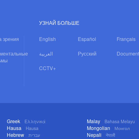
УЗНАЙ БОЛЬШЕ
а зрения
English
Español
Français
ментальные
العربية
Русский
Document
ьмы
CCTV+
Greek
Malay
Ελληνικά
Bahasa Melayu
Hausa
Mongolian
Hausa
Монгол
Hebrew
Nepali
עברית
नेपाली