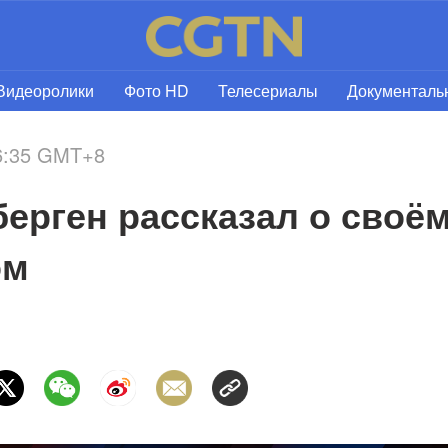
Видеоролики
Фото HD
Телесериалы
Документал
16:35 GMT+8
ерген рассказал о своём
ом