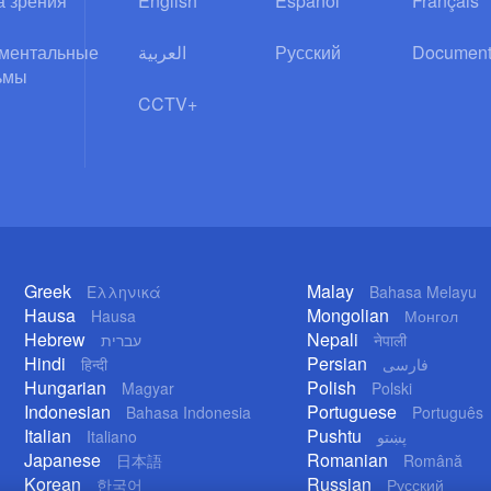
а зрения
English
Español
Français
ментальные
العربية
Русский
Document
ьмы
CCTV+
Greek
Malay
Ελληνικά
Bahasa Melayu
Hausa
Mongolian
Hausa
Монгол
Hebrew
Nepali
עברית
नेपाली
Hindi
Persian
हिन्दी
فارسی
Hungarian
Polish
Magyar
Polski
Indonesian
Portuguese
Bahasa Indonesia
Português
Italian
Pushtu
Italiano
پښتو
Japanese
Romanian
日本語
Română
Korean
Russian
한국어
Русский