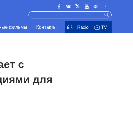
ьные фильмы
Контакты
Radio
TV
ет с 
иями для 