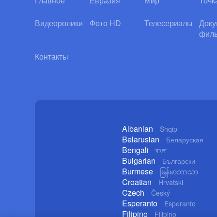
Главное
Евразия
Мир
Точк
Видеоролики
Фото HD
Телесериалы
Доку
фил
Контакты
Albanian
Shqip
Belarusian
Беларуская
Bengali
বাংলা
Bulgarian
Български
Burmese
မြန်မာဘာသာ
Croatian
Hrvatski
Czech
Český
Esperanto
Esperanto
Filipino
Filipino