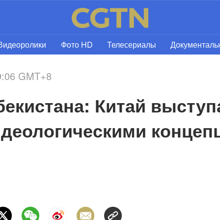
Видеоролики
Фото HD
Телесериалы
Документал
19:06 GMT+8
бекистана: Китай выступа
деологическими концепц