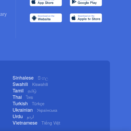
ary
Sinhalese
සිංහල
Swahili
Kiswahili
Tamil
தமிழ்
Thai
ไทย
Turkish
Türkçe
Ukrainian
Українська
Urdu
اردو
Vietnamese
Tiếng Việt