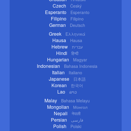
Czech
Český
Esperanto
Esperanto
Filipino
Filipino
German
Deutsch
Greek
Ελληνικά
Hausa
Hausa
Hebrew
עברית
Hindi
हिन्दी
Hungarian
Magyar
Indonesian
Bahasa Indonesia
Italian
Italiano
Japanese
日本語
Korean
한국어
Lao
ລາວ
Malay
Bahasa Melayu
Mongolian
Монгол
Nepali
नेपाली
Persian
فارسی
Polish
Polski