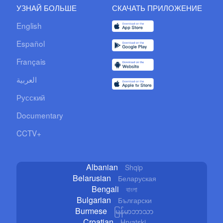
УЗНАЙ БОЛЬШЕ
СКАЧАТЬ ПРИЛОЖЕНИЕ
English
Español
Français
العربية
Русский
Documentary
CCTV+
Albanian
Shqip
Belarusian
Беларуская
Bengali
বাংলা
Bulgarian
Български
Burmese
မြန်မာဘာသာ
Croatian
Hrvatski