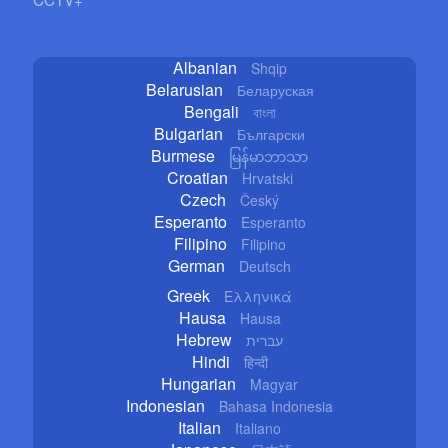
Albanian
Shqip
Belarusian
Беларуская
Bengali
বাংলা
Bulgarian
Български
Burmese
မြန်မာဘာသာ
Croatian
Hrvatski
Czech
Český
Esperanto
Esperanto
Filipino
Filipino
German
Deutsch
Greek
Ελληνικά
Hausa
Hausa
Hebrew
עברית
Hindi
हिन्दी
Hungarian
Magyar
Indonesian
Bahasa Indonesia
Italian
Italiano