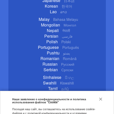
Japanese
日本語
Korean
한국어
Lao
ລາວ
Malay
Bahasa Melayu
Mongolian
Монгол
Nepali
नेपाली
Persian
فارسی
Polish
Polski
Portuguese
Português
Pushtu
پښتو
Romanian
Română
Russian
Русский
Serbian
Српски
Sinhalese
සිංහල
Swahili
Kiswahili
Tamil
தமிழ்
Thai
ไทย
Turkish
Наше заявление о конфиденциальности и политика
Türkçe
использования файлов "Cookie"
Ukrainian
Українська
Посещая наш сайт, вы соглашаетесь на использование cookie-
Urdu
اردو
файлов и с политикой конфиденциальности и условиями