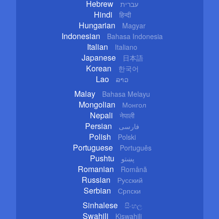
Hebrew
עברית
Hindi
हिन्दी
Hungarian
Magyar
Indonesian
Bahasa Indonesia
Italian
Italiano
Japanese
日本語
Korean
한국어
Lao
ລາວ
Malay
Bahasa Melayu
Mongolian
Монгол
Nepali
नेपाली
Persian
فارسی
Polish
Polski
Portuguese
Português
Pushtu
پښتو
Romanian
Română
Russian
Русский
Serbian
Српски
Sinhalese
සිංහල
Swahili
Kiswahili