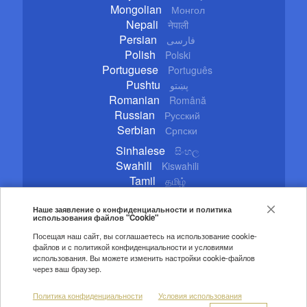
Mongolian
Монгол
Nepali
नेपाली
Persian
فارسی
Polish
Polski
Portuguese
Português
Pushtu
پښتو
Romanian
Română
Russian
Русский
Serbian
Српски
Sinhalese
සිංහල
Swahili
Kiswahili
Tamil
தமிழ்
Thai
ไทย
Turkish
Наше заявление о конфиденциальности и политика
Türkçe
использования файлов "Cookie"
Ukrainian
Українська
Посещая наш сайт, вы соглашаетесь на использование cookie-
Urdu
اردو
файлов и с политикой конфиденциальности и условиями
Vietnamese
Tiếng Việt
использования. Вы можете изменить настройки cookie-файлов
через ваш браузер.
Copyright © 2020 CGTN. Beijing ICP prepared NO.16065310-3
Политика конфиденциальности
Условия использования
Правила цитирования
Авторские права