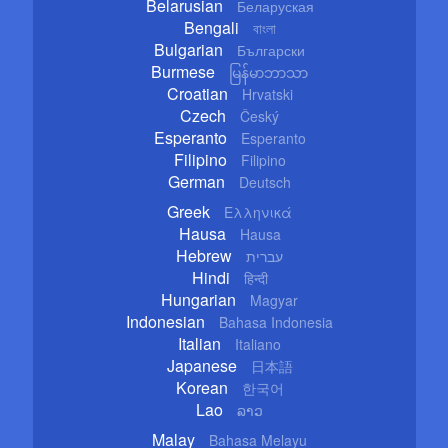
Belarusian
Беларуская
Bengali
বাংলা
Bulgarian
Български
Burmese
မြန်မာဘာသာ
Croatian
Hrvatski
Czech
Český
Esperanto
Esperanto
Filipino
Filipino
German
Deutsch
Greek
Ελληνικά
Hausa
Hausa
Hebrew
עברית
Hindi
हिन्दी
Hungarian
Magyar
Indonesian
Bahasa Indonesia
Italian
Italiano
Japanese
日本語
Korean
한국어
Lao
ລາວ
Malay
Bahasa Melayu