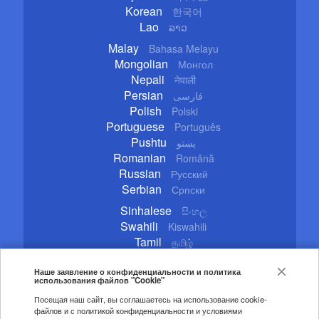
Korean
한국어
Lao
ລາວ
Malay
Bahasa Melayu
Mongolian
Монгол
Nepali
नेपाली
Persian
فارسی
Polish
Polski
Portuguese
Português
Pushtu
پښتو
Romanian
Română
Russian
Русский
Serbian
Српски
Sinhalese
සිංහල
Swahili
Kiswahili
Tamil
தமிழ்
Thai
ไทย
Turkish
Наше заявление о конфиденциальности и политика
Türkçe
использования файлов "Cookie"
Ukrainian
Українська
Посещая наш сайт, вы соглашаетесь на использование cookie-
Urdu
اردو
файлов и с политикой конфиденциальности и условиями