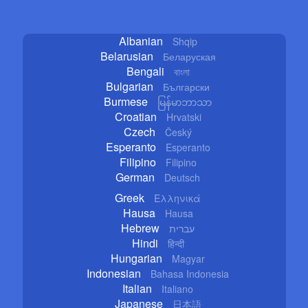
Albanian
Shqip
Belarusian
Беларуская
Bengali
বাংলা
Bulgarian
Български
Burmese
မြန်မာဘာသာ
Croatian
Hrvatski
Czech
Český
Esperanto
Esperanto
Filipino
Filipino
German
Deutsch
Greek
Ελληνικά
Hausa
Hausa
Hebrew
עברית
Hindi
हिन्दी
Hungarian
Magyar
Indonesian
Bahasa Indonesia
Italian
Italiano
Japanese
日本語