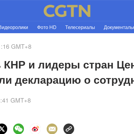
Видеоролики
Фото HD
Телесериалы
Документал
21:16 GMT+8
 КНР и лидеры стран Це
ли декларацию о сотруд
4:41 GMT+8