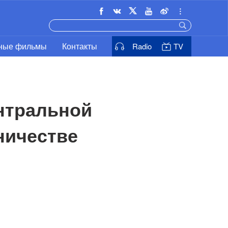
ьные фильмы
Контакты
Radio
TV
нтральной 
ничестве