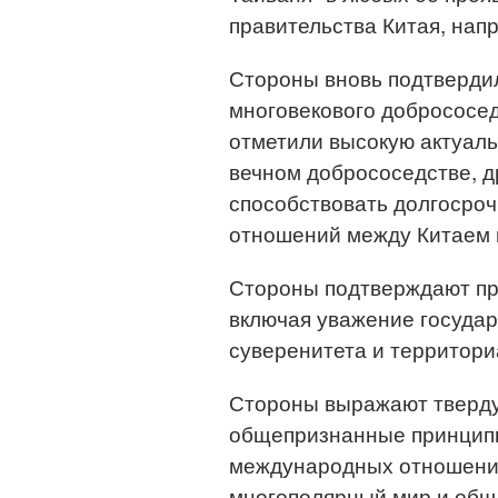
правительства Китая, нап
Стороны вновь подтверди
многовекового добрососед
отметили высокую актуаль
вечном добрососедстве, д
способствовать долгосроч
отношений между Китаем 
Стороны подтверждают пр
включая уважение государ
суверенитета и территори
Стороны выражают тверду
общепризнанные принципы
международных отношений
многополярный мир и общ