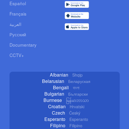
Español
Français
العربية
Русский
Documentary
CCTV+
Albanian
Shqip
Belarusian
Беларуская
Bengali
বাংলা
Bulgarian
Български
Burmese
မြန်မာဘာသာ
Croatian
Hrvatski
Czech
Český
Esperanto
Esperanto
Filipino
Filipino