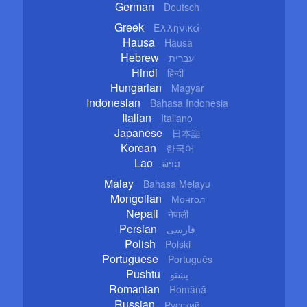
German
Deutsch
Greek
Ελληνικά
Hausa
Hausa
Hebrew
עברית
Hindi
हिन्दी
Hungarian
Magyar
Indonesian
Bahasa Indonesia
Italian
Italiano
Japanese
日本語
Korean
한국어
Lao
ລາວ
Malay
Bahasa Melayu
Mongolian
Монгол
Nepali
नेपाली
Persian
فارسی
Polish
Polski
Portuguese
Português
Pushtu
پښتو
Romanian
Română
Russian
Русский