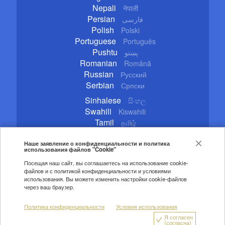
Nepali
नेपाली
Persian
فارسی
Polish
Polski
Portuguese
Português
Pushtu
پښتو
Romanian
Română
Russian
Русский
Serbian
Српски
Sinhalese
සිංහල
Swahili
Kiswahili
Tamil
தமிழ்
Thai
ไทย
Turkish
Наше заявление о конфиденциальности и политика
Türkçe
использования файлов "Cookie"
Ukrainian
Українська
Посещая наш сайт, вы соглашаетесь на использование cookie-
Urdu
اردو
файлов и с политикой конфиденциальности и условиями
Vietnamese
Tiếng Việt
использования. Вы можете изменить настройки cookie-файлов
через ваш браузер.
Copyright © 2020 CGTN. Beijing ICP prepared NO.16065310-3
Политика конфиденциальности
Условия использования
Правила цитирования
Авторские права
Я согласен
Политика конфиденциальности
О нас
(согласна)