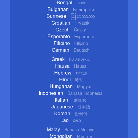
Bengali
বাংলা
Bulgarian
Български
Burmese
မြန်မာဘာသာ
Croatian
Hrvatski
Czech
Český
Esperanto
Esperanto
Filipino
Filipino
German
Deutsch
Greek
Ελληνικά
Hausa
Hausa
Hebrew
עברית
Hindi
हिन्दी
Hungarian
Magyar
Indonesian
Bahasa Indonesia
Italian
Italiano
Japanese
日本語
Korean
한국어
Lao
ລາວ
Malay
Bahasa Melayu
Mongolian
Монгол