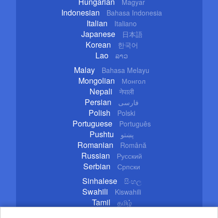
Hungarian
Magyar
Indonesian
Bahasa Indonesia
Italian
Italiano
Japanese
日本語
Korean
한국어
Lao
ລາວ
Malay
Bahasa Melayu
Mongolian
Монгол
Nepali
नेपाली
Persian
فارسی
Polish
Polski
Portuguese
Português
Pushtu
پښتو
Romanian
Română
Russian
Русский
Serbian
Српски
Sinhalese
සිංහල
Swahili
Kiswahili
Tamil
தமிழ்
Thai
ไทย