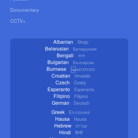
Documentary
CCTV+
Albanian
Shqip
Belarusian
Беларуская
Bengali
বাংলা
Bulgarian
Български
Burmese
မြန်မာဘာသာ
Croatian
Hrvatski
Czech
Český
Esperanto
Esperanto
Filipino
Filipino
German
Deutsch
Greek
Ελληνικά
Hausa
Hausa
Hebrew
עברית
Hindi
हिन्दी