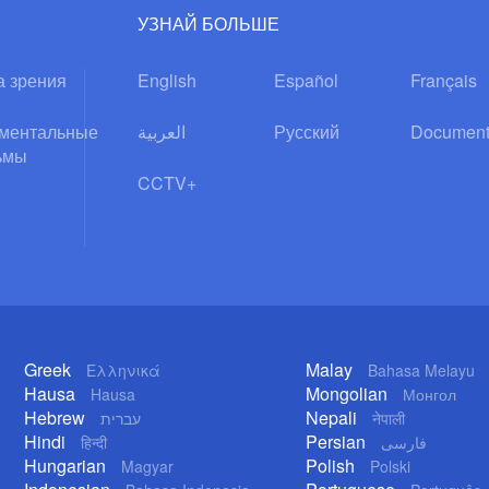
УЗНАЙ БОЛЬШЕ
а зрения
English
Español
Français
ментальные
العربية
Русский
Document
ьмы
CCTV+
Greek
Malay
Ελληνικά
Bahasa Melayu
Hausa
Mongolian
Hausa
Монгол
Hebrew
Nepali
עברית
नेपाली
Hindi
Persian
हिन्दी
فارسی
Hungarian
Polish
Magyar
Polski