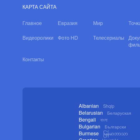
КАРТА САЙТА
Главное
Евразия
Мир
Точк
Видеоролики
Фото HD
Телесериалы
Доку
фил
Контакты
Albanian
Shqip
Belarusian
Беларуская
Bengali
বাংলা
Bulgarian
Български
Burmese
မြန်မာဘာသာ