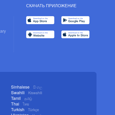
СКАЧАТЬ ПРИЛОЖЕНИЕ
ary
Sinhalese
සිංහල
Swahili
Kiswahili
Tamil
தமிழ்
Thai
ไทย
Turkish
Türkçe