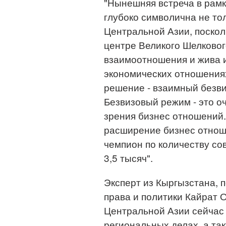
"Нынешняя встреча в рамк
глубоко символична не тол
Центральной Азии, посколь
центре Великого Шелковог
взаимоотношения и жива и
экономических отношениях
решение - взаимный безв
Безвизовый режим - это оч
зрения бизнес отношений.
расширение бизнес отношен
чемпион по количеству со
3,5 тысяч".
Эксперт из Кыргызстана, 
права и политики Кайрат 
Центральной Азии сейчас 
региональных делах, а та