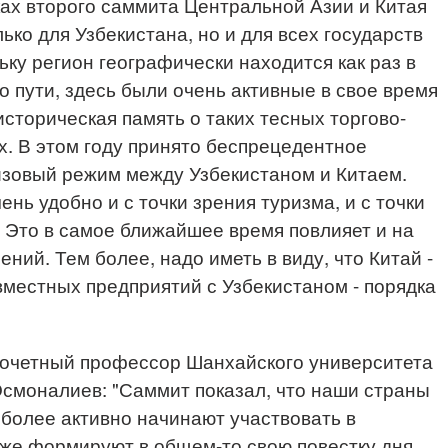
ах второго саммита Центральной Азии и Китая
ько для Узбекистана, но и для всех государств
ку регион географически находится как раз в
о пути, здесь были очень активные в свое время
сторическая память о таких тесных торгово-
. В этом году принято беспрецедентное
изовый режим между Узбекистаном и Китаем.
ень удобно и с точки зрения туризма, и с точки
 Это в самое ближайшее время повлияет и на
ий. Тем более, надо иметь в виду, что Китай -
вместных предприятий с Узбекистаном - порядка
почетный профессор Шанхайского университета
Осмоналиев: "Саммит показал, что наши страны
более активно начинают участвовать в
кже формируют в общем-то свою повестку дня,