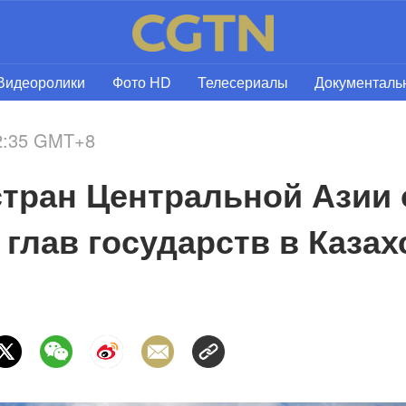
Видеоролики
Фото HD
Телесериалы
Документал
22:35 GMT+8
стран Центральной Азии 
 глав государств в Казах