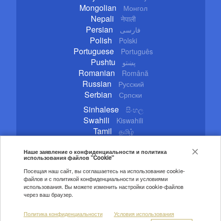
Mongolian
Монгол
Nepali
नेपाली
Persian
فارسی
Polish
Polski
Portuguese
Português
Pushtu
پښتو
Romanian
Română
Russian
Русский
Serbian
Српски
Sinhalese
සිංහල
Swahili
Kiswahili
Tamil
தமிழ்
Thai
ไทย
Turkish
Наше заявление о конфиденциальности и политика
Türkçe
использования файлов "Cookie"
Ukrainian
Українська
Посещая наш сайт, вы соглашаетесь на использование cookie-
Urdu
اردو
файлов и с политикой конфиденциальности и условиями
Vietnamese
Tiếng Việt
использования. Вы можете изменить настройки cookie-файлов
через ваш браузер.
Copyright © 2020 CGTN. Beijing ICP prepared NO.16065310-3
Политика конфиденциальности
Условия использования
Правила цитирования
Авторские права