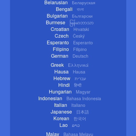
Belarusian
Беларуская
Bengali
বাংলা
Bulgarian
Български
Burmese
မြန်မာဘာသာ
Croatian
Hrvatski
Czech
Český
Esperanto
Esperanto
Filipino
Filipino
German
Deutsch
Greek
Ελληνικά
Hausa
Hausa
Hebrew
עברית
Hindi
हिन्दी
Hungarian
Magyar
Indonesian
Bahasa Indonesia
Italian
Italiano
Japanese
日本語
Korean
한국어
Lao
ລາວ
Malay
Bahasa Melayu