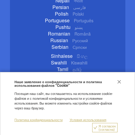
Nepali
नेपाली
Persian
فارسی
Polish
Polski
Portuguese
Português
Pushtu
پښتو
Romanian
Română
Russian
Русский
Serbian
Српски
Sinhalese
සිංහල
Swahili
Kiswahili
Tamil
தமிழ்
Thai
ไทย
Turkish
Наше заявление о конфиденциальности и политика
Türkçe
использования файлов "Cookie"
Ukrainian
Українська
Посещая наш сайт, вы соглашаетесь на использование cookie-
Urdu
اردو
файлов и с политикой конфиденциальности и условиями
Vietnamese
Tiếng Việt
использования. Вы можете изменить настройки cookie-файлов
через ваш браузер.
Copyright © 2020 CGTN. Beijing ICP prepared NO.16065310-3
Политика конфиденциальности
Условия использования
Правила цитирования
Авторские права
Я согласен
Политика конфиденциальности
О нас
(согласна)