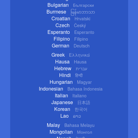
Bulgarian
Български
Burmese
မြန်မာဘာသာ
Croatian
Hrvatski
Czech
Český
Esperanto
Esperanto
Filipino
Filipino
German
Deutsch
Greek
Ελληνικά
Hausa
Hausa
Hebrew
עברית
Hindi
हिन्दी
Hungarian
Magyar
Indonesian
Bahasa Indonesia
Italian
Italiano
Japanese
日本語
Korean
한국어
Lao
ລາວ
Malay
Bahasa Melayu
Mongolian
Монгол