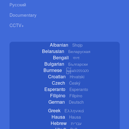
Русский
Documentary
CCTV+
Albanian
Shqip
Belarusian
Беларуская
Bengali
বাংলা
Bulgarian
Български
Burmese
မြန်မာဘာသာ
Croatian
Hrvatski
Czech
Český
Esperanto
Esperanto
Filipino
Filipino
German
Deutsch
Greek
Ελληνικά
Hausa
Hausa
Hebrew
עברית