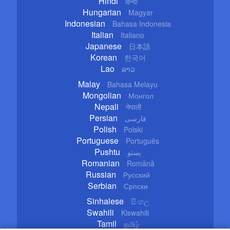
Hindi
हिन्दी
Hungarian
Magyar
Indonesian
Bahasa Indonesia
Italian
Italiano
Japanese
日本語
Korean
한국어
Lao
ລາວ
Malay
Bahasa Melayu
Mongolian
Монгол
Nepali
नेपाली
Persian
فارسی
Polish
Polski
Portuguese
Português
Pushtu
پښتو
Romanian
Română
Russian
Русский
Serbian
Српски
Sinhalese
සිංහල
Swahili
Kiswahili
Tamil
தமிழ்