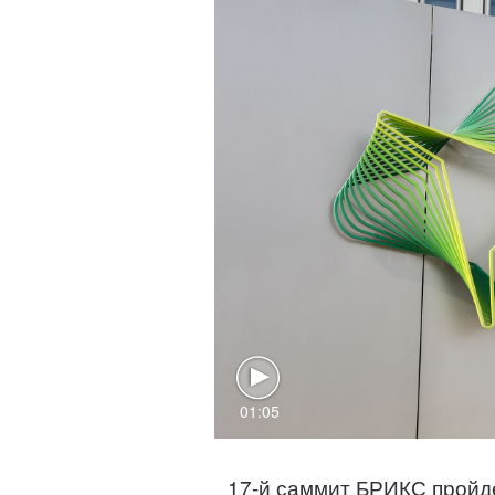
01:05
17-й саммит БРИКС пройде