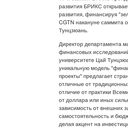
развития БРИКС открывае
развития, финансируя "зе
CGTN накануне саммита о
Тунцзюань.
Директор департамента м
финансовых исследований
университете Цай Тунцзюа
уникальную модель "фина
проекты" предлагает стр
отличные от традиционны
отличие от практики Всем
от доллара или иных силь
зависимость от внешних з
самостоятельность и бюдж
делая акцент на инвестиц