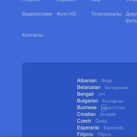
Видеоролики
Фото HD
Телесериалы
Доку
фил
Контакты
Albanian
Shqip
Belarusian
Беларуская
Bengali
বাংলা
Bulgarian
Български
Burmese
မြန်မာဘာသာ
Croatian
Hrvatski
Czech
Český
Esperanto
Esperanto
Filipino
Filipino