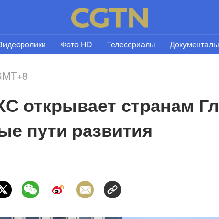
Видеоролики
Фото HD
Телесериалы
Документал
 GMT+8
КС открывает странам Гл
ые пути развития 