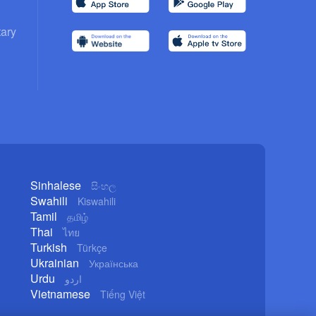
ary
Sinhalese
සිංහල
Swahili
Kiswahili
Tamil
தமிழ்
Thai
ไทย
Turkish
Türkçe
Ukrainian
Українська
Urdu
اردو
Vietnamese
Tiếng Việt