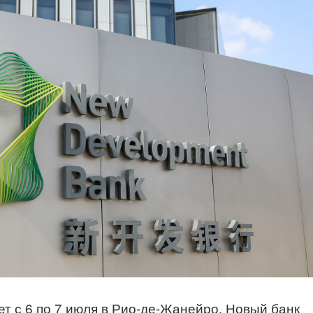
т с 6 по 7 июля в Рио-де-Жанейро. Новый банк