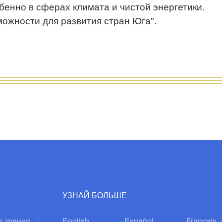
бенно в сферах климата и чистой энергетики.
ожности для развития стран Юга".
УЗНАЙ БОЛЬШЕ
а зрения
English
Español
Français