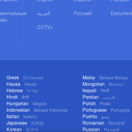
ментальные
العربية
Русский
Document
ьмы
CCTV+
Greek
Malay
Ελληνικά
Bahasa Melayu
Hausa
Mongolian
Hausa
Монгол
Hebrew
Nepali
עברית
नेपाली
Hindi
Persian
हिन्दी
فارسی
Hungarian
Polish
Magyar
Polski
Indonesian
Portuguese
Bahasa Indonesia
Português
Italian
Pushtu
Italiano
پښتو
Japanese
Romanian
日本語
Română
Korean
Russian
한국어
Русский