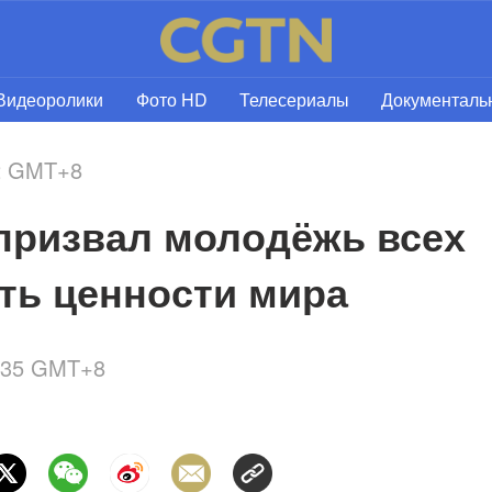
Видеоролики
Фото HD
Телесериалы
Документал
02 GMT+8
призвал молодёжь всех 
ть ценности мира
2:35 GMT+8