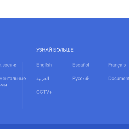
УЗНАЙ БОЛЬШЕ
а зрения
English
Español
Français
ментальные
العربية
Русский
Document
ьмы
CCTV+