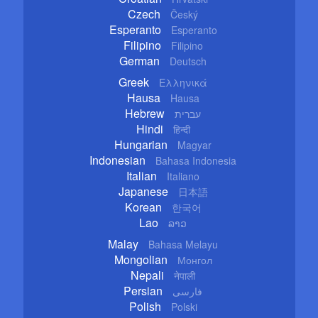
Czech
Český
Esperanto
Esperanto
Filipino
Filipino
German
Deutsch
Greek
Ελληνικά
Hausa
Hausa
Hebrew
עברית
Hindi
हिन्दी
Hungarian
Magyar
Indonesian
Bahasa Indonesia
Italian
Italiano
Japanese
日本語
Korean
한국어
Lao
ລາວ
Malay
Bahasa Melayu
Mongolian
Монгол
Nepali
नेपाली
Persian
فارسی
Polish
Polski