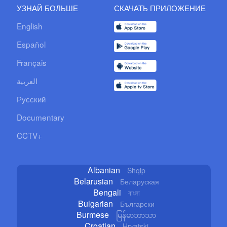
УЗНАЙ БОЛЬШЕ
СКАЧАТЬ ПРИЛОЖЕНИЕ
English
Español
Français
العربية
Русский
Documentary
CCTV+
Albanian
Shqip
Belarusian
Беларуская
Bengali
বাংলা
Bulgarian
Български
Burmese
မြန်မာဘာသာ
Croatian
Hrvatski