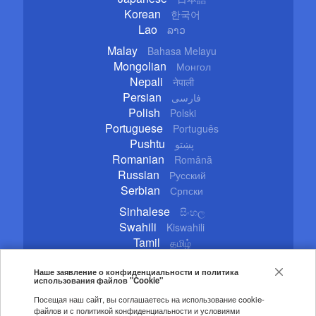
Korean
한국어
Lao
ລາວ
Malay
Bahasa Melayu
Mongolian
Монгол
Nepali
नेपाली
Persian
فارسی
Polish
Polski
Portuguese
Português
Pushtu
پښتو
Romanian
Română
Russian
Русский
Serbian
Српски
Sinhalese
සිංහල
Swahili
Kiswahili
Tamil
தமிழ்
Thai
ไทย
Turkish
Наше заявление о конфиденциальности и политика
Türkçe
использования файлов "Cookie"
Ukrainian
Українська
Посещая наш сайт, вы соглашаетесь на использование cookie-
Urdu
اردو
файлов и с политикой конфиденциальности и условиями