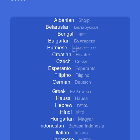
Albanian
Shqip
Belarusian
Беларуская
Bengali
বাংলা
Bulgarian
Български
Burmese
မြန်မာဘာသာ
Croatian
Hrvatski
Czech
Český
Esperanto
Esperanto
Filipino
Filipino
German
Deutsch
Greek
Ελληνικά
Hausa
Hausa
Hebrew
עברית
Hindi
हिन्दी
Hungarian
Magyar
Indonesian
Bahasa Indonesia
Italian
Italiano
Japanese
日本語