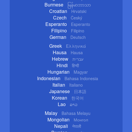
Burmese
မြန်မာဘာသာ
Croatian
Hrvatski
Czech
Český
Esperanto
Esperanto
Filipino
Filipino
German
Deutsch
Greek
Ελληνικά
Hausa
Hausa
Hebrew
עברית
Hindi
हिन्दी
Hungarian
Magyar
Indonesian
Bahasa Indonesia
Italian
Italiano
Japanese
日本語
Korean
한국어
Lao
ລາວ
Malay
Bahasa Melayu
Mongolian
Монгол
Nepali
नेपाली