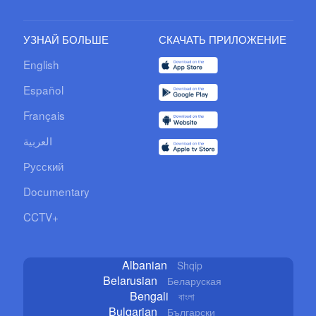
УЗНАЙ БОЛЬШЕ
СКАЧАТЬ ПРИЛОЖЕНИЕ
English
Español
Français
العربية
Русский
Documentary
CCTV+
Albanian
Shqip
Belarusian
Беларуская
Bengali
বাংলা
Bulgarian
Български