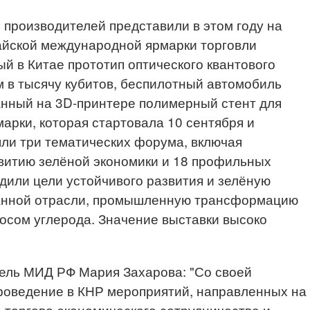
3 производителей представили в этом году на
айской международной ярмарки торговли
ый в Китае прототип оптического квантового
 в тысячу кубитов, беспилотный автомобиль
анный на 3D-принтере полимерный стент для
марки, которая стартовала 10 сентября и
шли три тематических форума, включая
витию зелёной экономики и 18 профильных
удили цели устойчивого развития и зелёную
данной отрасли, промышленную трансформацию
осом углерода. Значение выставки высоко
ль МИД РФ Мария Захарова: "Со своей
роведение в КНР мероприятий, направленных на
 торгово-экономического сотрудничества и