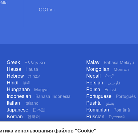
ьмы
CCTV+
Greek
Malay
Ελληνικά
Bahasa Melayu
Hausa
Mongolian
Hausa
Монгол
Hebrew
Nepali
עברית
नेपाली
Hindi
Persian
हिन्दी
فارسی
Hungarian
Polish
Magyar
Polski
Indonesian
Portuguese
Bahasa Indonesia
Português
Italian
Pushtu
Italiano
پښتو
Japanese
Romanian
日本語
Română
Korean
Russian
한국어
Русский
Lao
Serbian
ລາວ
Српски
итика использования файлов "Cookie"