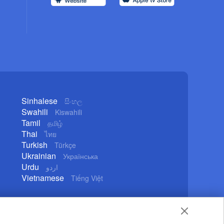
Sinhalese
සිංහල
Swahili
Kiswahili
Tamil
தமிழ்
Thai
ไทย
Turkish
Türkçe
Ukrainian
Українська
Urdu
اردو
Vietnamese
Tiếng Việt