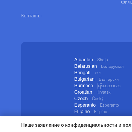
фил
Контакты
Albanian
Shqip
Belarusian
Беларуская
Bengali
বাংলা
Bulgarian
Български
Burmese
မြန်မာဘာသာ
Croatian
Hrvatski
Czech
Český
Esperanto
Esperanto
Filipino
Filipino
German
Deutsch
Наше заявление о конфиденциальности и пол