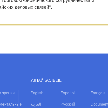
айских деловых связей".
УЗНАЙ БОЛЬШЕ
а зрения
English
Español
Français
ментальные
العربية
Русский
Document