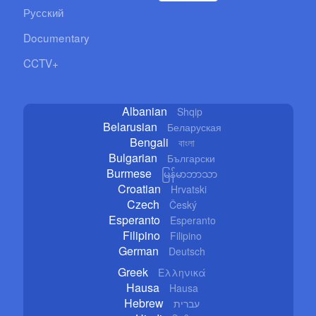
Русский
Documentary
CCTV+
Albanian
Shqip
Belarusian
Беларуская
Bengali
বাংলা
Bulgarian
Български
Burmese
မြန်မာဘာသာ
Croatian
Hrvatski
Czech
Český
Esperanto
Esperanto
Filipino
Filipino
German
Deutsch
Greek
Ελληνικά
Hausa
Hausa
Hebrew
עברית