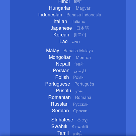
Hindi
हिन्दी
Hungarian
Magyar
Indonesian
Bahasa Indonesia
Italian
Italiano
Japanese
日本語
Korean
한국어
Lao
ລາວ
Malay
Bahasa Melayu
Mongolian
Монгол
Nepali
नेपाली
Persian
فارسی
Polish
Polski
Portuguese
Português
Pushtu
پښتو
Romanian
Română
Russian
Русский
Serbian
Српски
Sinhalese
සිංහල
Swahili
Kiswahili
Tamil
தமிழ்