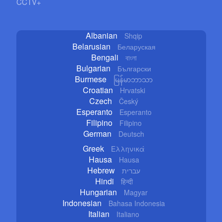
CCTV+
Albanian
Shqip
Belarusian
Беларуская
Bengali
বাংলা
Bulgarian
Български
Burmese
မြန်မာဘာသာ
Croatian
Hrvatski
Czech
Český
Esperanto
Esperanto
Filipino
Filipino
German
Deutsch
Greek
Ελληνικά
Hausa
Hausa
Hebrew
עברית
Hindi
हिन्दी
Hungarian
Magyar
Indonesian
Bahasa Indonesia
Italian
Italiano