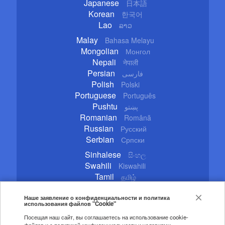
Japanese
日本語
Korean
한국어
Lao
ລາວ
Malay
Bahasa Melayu
Mongolian
Монгол
Nepali
नेपाली
Persian
فارسی
Polish
Polski
Portuguese
Português
Pushtu
پښتو
Romanian
Română
Russian
Русский
Serbian
Српски
Sinhalese
සිංහල
Swahili
Kiswahili
Tamil
தமிழ்
Thai
ไทย
Turkish
Наше заявление о конфиденциальности и политика
Türkçe
использования файлов "Cookie"
Ukrainian
Українська
Посещая наш сайт, вы соглашаетесь на использование cookie-
Urdu
اردو
файлов и с политикой конфиденциальности и условиями