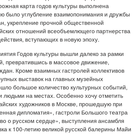
орожная карта годов культуры выполнена
ью было углубление взаимопонимания и дружбы
ан, укрепление прочной общественной
ийских отношений всеобъемлющего партнерства
действия, вступающих в новую эпоху.
иятия Годов культуры вышли далеко за рамки
, превратившись в массовое движение,
ждан. Кроме взаимных гастролей коллективов
рупных выставок на главных музейных
ошло большое количество культурных событий,
 людьми на местах. Особенно хочу отметить
айских художников в Москве, прошедшую при
енная дипломатия», гастроли Большого театра
во о русском сердце», выступления ансамбля
вка к 100-летию великой русской балерины Майи