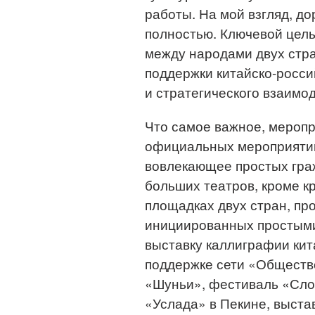
работы. На мой взгляд, д
полностью. Ключевой цел
между народами двух стр
поддержки китайско-росс
и стратегического взаимо
Что самое важное, меропр
официальных мероприятий
вовлекающее простых гра
больших театров, кроме к
площадках двух стран, пр
инициированных простыми
выставку каллиграфии кит
поддержке сети «Обществ
«Шуньи», фестиваль «Сло
«Услада» в Пекине, выста