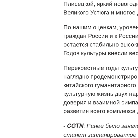
Плисецкой, яркий новогод
Великого Устюга и многое 
По нашим оценкам, урове
граждан России и к Росси
остается стабильно высок
Годов культуры внесли ве
Перекрестные годы культ
наглядно продемонстриро
китайского гуманитарного
культурную жизнь двух на
доверия и взаимной симпа
развития всего комплекса
- CGTN
: Ранее было заяв
станет запланированное