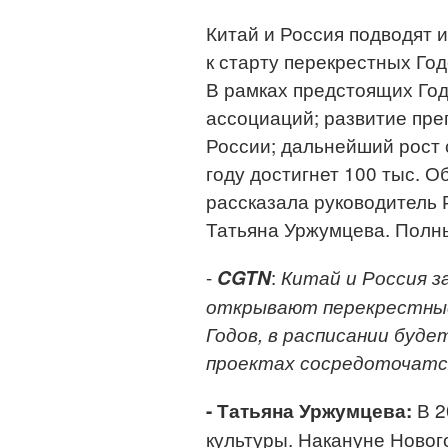
Китай и Россия подводят 
к старту перекрестных Год
В рамках предстоящих Го
ассоциаций; развитие преп
России; дальнейший рост 
году достигнет 100 тыс. 
рассказала руководитель 
Татьяна Уржумцева. Полны
-
:
CGTN
Китай и Россия 
открывают перекрестные
Годов, в расписании буде
проектах сосредоточатс
В 2
- Татьяна Уржумцева:
культуры. Накануне Новог