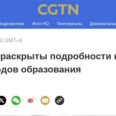
Видеоролики
Фото HD
Телесериалы
Документал
:42 GMT+8
аскрыты подробности к
одов образования