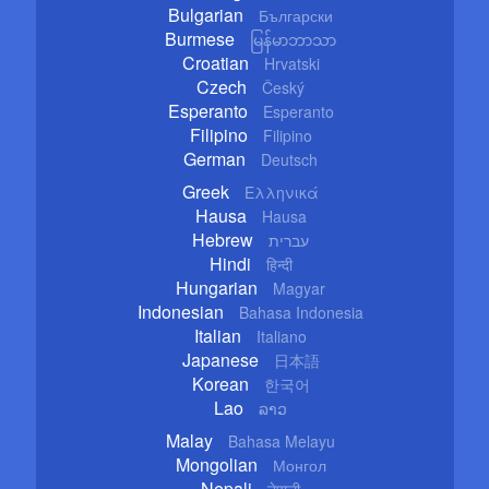
Bulgarian
Български
Burmese
မြန်မာဘာသာ
Croatian
Hrvatski
Czech
Český
Esperanto
Esperanto
Filipino
Filipino
German
Deutsch
Greek
Ελληνικά
Hausa
Hausa
Hebrew
עברית
Hindi
हिन्दी
Hungarian
Magyar
Indonesian
Bahasa Indonesia
Italian
Italiano
Japanese
日本語
Korean
한국어
Lao
ລາວ
Malay
Bahasa Melayu
Mongolian
Монгол
Nepali
नेपाली