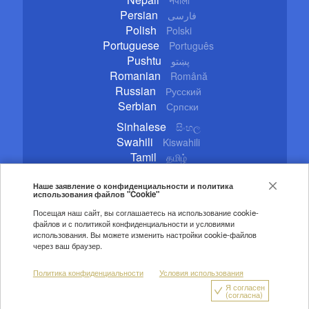
Persian
فارسی
Polish
Polski
Portuguese
Português
Pushtu
پښتو
Romanian
Română
Russian
Русский
Serbian
Српски
Sinhalese
සිංහල
Swahili
Kiswahili
Tamil
தமிழ்
Thai
ไทย
Turkish
Наше заявление о конфиденциальности и политика
Türkçe
использования файлов "Cookie"
Ukrainian
Українська
Посещая наш сайт, вы соглашаетесь на использование cookie-
Urdu
اردو
файлов и с политикой конфиденциальности и условиями
Vietnamese
Tiếng Việt
использования. Вы можете изменить настройки cookie-файлов
через ваш браузер.
Copyright © 2020 CGTN. Beijing ICP prepared NO.16065310-3
Политика конфиденциальности
Условия использования
Правила цитирования
Авторские права
Я согласен
Политика конфиденциальности
О нас
(согласна)