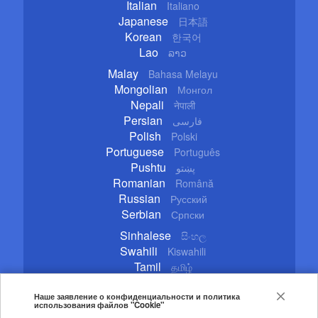
Italian
Italiano
Japanese
日本語
Korean
한국어
Lao
ລາວ
Malay
Bahasa Melayu
Mongolian
Монгол
Nepali
नेपाली
Persian
فارسی
Polish
Polski
Portuguese
Português
Pushtu
پښتو
Romanian
Română
Russian
Русский
Serbian
Српски
Sinhalese
සිංහල
Swahili
Kiswahili
Tamil
தமிழ்
Thai
ไทย
Turkish
Наше заявление о конфиденциальности и политика
Türkçe
использования файлов "Cookie"
Ukrainian
Українська