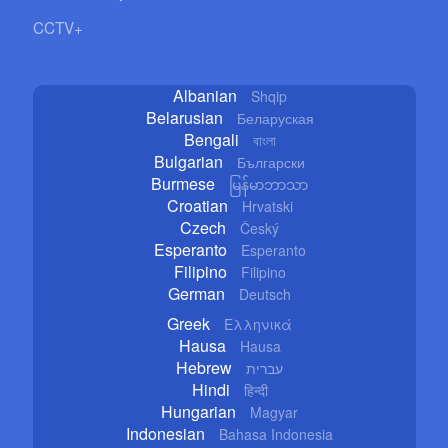
CCTV+
Albanian
Shqip
Belarusian
Беларуская
Bengali
বাংলা
Bulgarian
Български
Burmese
မြန်မာဘာသာ
Croatian
Hrvatski
Czech
Český
Esperanto
Esperanto
Filipino
Filipino
German
Deutsch
Greek
Ελληνικά
Hausa
Hausa
Hebrew
עברית
Hindi
हिन्दी
Hungarian
Magyar
Indonesian
Bahasa Indonesia