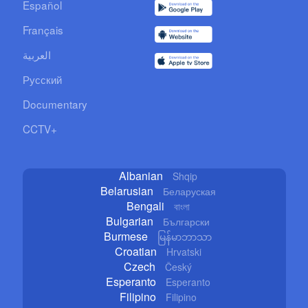
Español
Français
العربية
Русский
Documentary
CCTV+
Albanian
Shqip
Belarusian
Беларуская
Bengali
বাংলা
Bulgarian
Български
Burmese
မြန်မာဘာသာ
Croatian
Hrvatski
Czech
Český
Esperanto
Esperanto
Filipino
Filipino