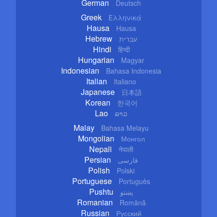
German
Deutsch
Greek
Ελληνικά
Hausa
Hausa
Hebrew
עברית
Hindi
हिन्दी
Hungarian
Magyar
Indonesian
Bahasa Indonesia
Italian
Italiano
Japanese
日本語
Korean
한국어
Lao
ລາວ
Malay
Bahasa Melayu
Mongolian
Монгол
Nepali
नेपाली
Persian
فارسی
Polish
Polski
Portuguese
Português
Pushtu
پښتو
Romanian
Română
Russian
Русский