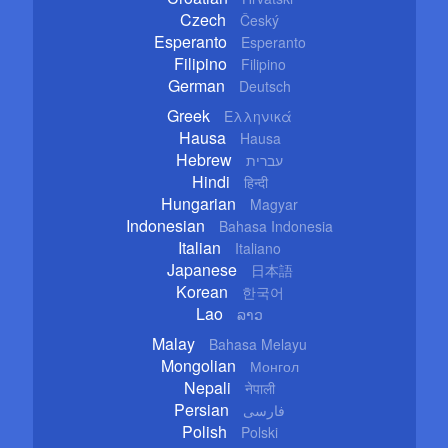
Czech
Český
Esperanto
Esperanto
Filipino
Filipino
German
Deutsch
Greek
Ελληνικά
Hausa
Hausa
Hebrew
עברית
Hindi
हिन्दी
Hungarian
Magyar
Indonesian
Bahasa Indonesia
Italian
Italiano
Japanese
日本語
Korean
한국어
Lao
ລາວ
Malay
Bahasa Melayu
Mongolian
Монгол
Nepali
नेपाली
Persian
فارسی
Polish
Polski