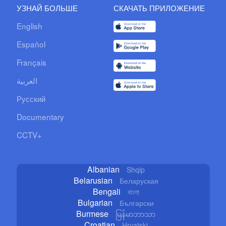
УЗНАЙ БОЛЬШЕ
СКАЧАТЬ ПРИЛОЖЕНИЕ
English
Español
Français
العربية
Русский
Documentary
CCTV+
Albanian
Shqip
Belarusian
Беларуская
Bengali
বাংলা
Bulgarian
Български
Burmese
မြန်မာဘာသာ
Croatian
Hrvatski