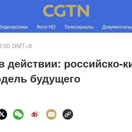
Видеоролики
Фото HD
Телесериалы
Документал
16:00 GMT+8
 действии: российско-ки
одель будущего