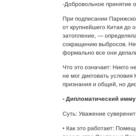
-Добровольное принятие о
При подписании Парижско
от крупнейшего Китая до о
затопление, — определял
сокращению выбросов. Нес
формально все они делали
Что это означает: Никто н
не мог диктовать условия
признания и общей, но д
- Дипломатический имму
Суть: Уважение суверените
• Как это работает: Поме