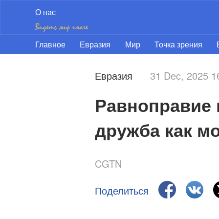
О нас
Главное
Евразия
Мир
Точка зрения
Евразия
31 Dec, 2025 
Равноправие в
дружба как м
CGTN
Поделиться