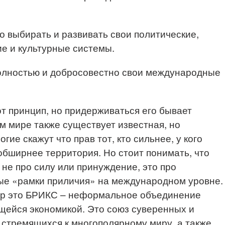
о выбирать и развивать свои политические,
е и культурные системы.
олностью и добросовестно свои международные
от принцип, но придерживаться его бывает
м мире также существует известная, но
гие скажут что прав тот, кто сильнее, у кого
бширнее территория. Но стоит понимать, что
 не про силу или принуждение, это про
вые «рамки приличия» на международном уровне.
ер это БРИКС – неформальное объединение
щейся экономикой. Это союз суверенных и
 стремящихся к многополярному миру, а также