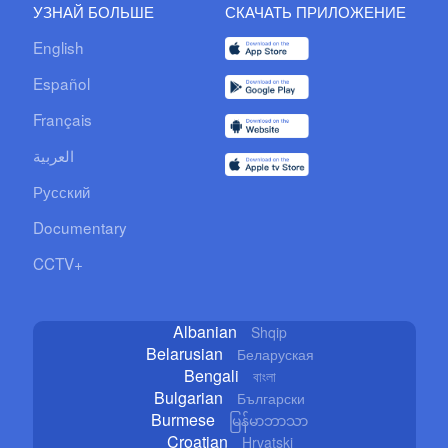
УЗНАЙ БОЛЬШЕ
СКАЧАТЬ ПРИЛОЖЕНИЕ
English
Español
Français
العربية
Русский
Documentary
CCTV+
Albanian
Shqip
Belarusian
Беларуская
Bengali
বাংলা
Bulgarian
Български
Burmese
မြန်မာဘာသာ
Croatian
Hrvatski