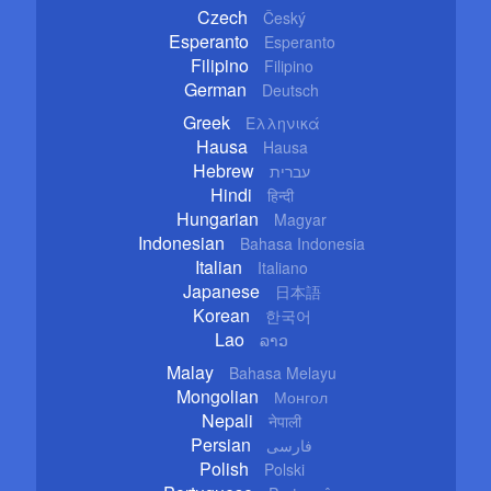
Czech
Český
Esperanto
Esperanto
Filipino
Filipino
German
Deutsch
Greek
Ελληνικά
Hausa
Hausa
Hebrew
עברית
Hindi
हिन्दी
Hungarian
Magyar
Indonesian
Bahasa Indonesia
Italian
Italiano
Japanese
日本語
Korean
한국어
Lao
ລາວ
Malay
Bahasa Melayu
Mongolian
Монгол
Nepali
नेपाली
Persian
فارسی
Polish
Polski