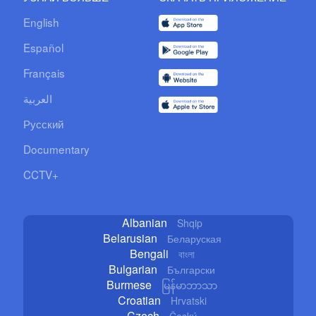
English
Español
Français
العربية
Русский
Documentary
CCTV+
Albanian
Shqip
Belarusian
Беларуская
Bengali
বাংলা
Bulgarian
Български
Burmese
မြန်မာဘာသာ
Croatian
Hrvatski
Czech
Český