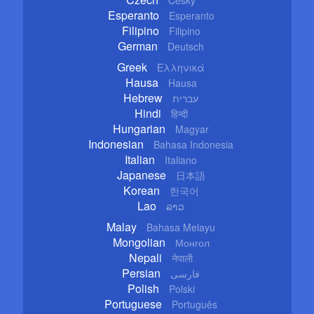
Esperanto
Esperanto
Filipino
Filipino
German
Deutsch
Greek
Ελληνικά
Hausa
Hausa
Hebrew
עברית
Hindi
हिन्दी
Hungarian
Magyar
Indonesian
Bahasa Indonesia
Italian
Italiano
Japanese
日本語
Korean
한국어
Lao
ລາວ
Malay
Bahasa Melayu
Mongolian
Монгол
Nepali
नेपाली
Persian
فارسی
Polish
Polski
Portuguese
Português