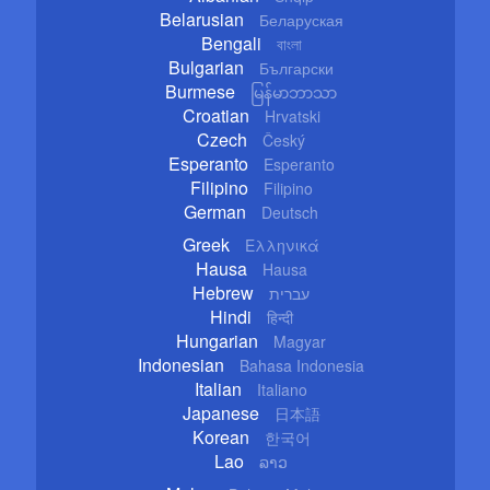
Belarusian
Беларуская
Bengali
বাংলা
Bulgarian
Български
Burmese
မြန်မာဘာသာ
Croatian
Hrvatski
Czech
Český
Esperanto
Esperanto
Filipino
Filipino
German
Deutsch
Greek
Ελληνικά
Hausa
Hausa
Hebrew
עברית
Hindi
हिन्दी
Hungarian
Magyar
Indonesian
Bahasa Indonesia
Italian
Italiano
Japanese
日本語
Korean
한국어
Lao
ລາວ