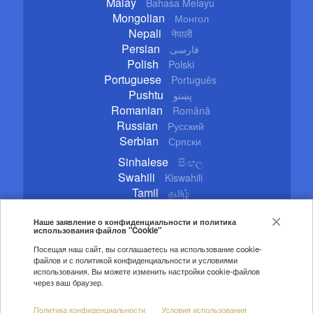
Malay
Bahasa Melayu
Mongolian
Монгол
Nepali
नेपाली
Persian
فارسی
Polish
Polski
Portuguese
Português
Pushtu
پښتو
Romanian
Română
Russian
Русский
Serbian
Српски
Sinhalese
සිංහල
Swahili
Kiswahili
Tamil
தமிழ்
Thai
ไทย
Turkish
Наше заявление о конфиденциальности и политика
Türkçe
использования файлов "Cookie"
Ukrainian
Українська
Посещая наш сайт, вы соглашаетесь на использование cookie-
Urdu
اردو
файлов и с политикой конфиденциальности и условиями
Vietnamese
Tiếng Việt
использования. Вы можете изменить настройки cookie-файлов
через ваш браузер.
Copyright © 2020 CGTN. Beijing ICP prepared NO.16065310-3
Политика конфиденциальности
Условия использования