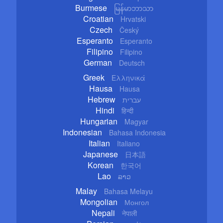
Burmese
မြန်မာဘာသာ
Croatian
Hrvatski
Czech
Český
Esperanto
Esperanto
Filipino
Filipino
German
Deutsch
Greek
Ελληνικά
Hausa
Hausa
Hebrew
עברית
Hindi
हिन्दी
Hungarian
Magyar
Indonesian
Bahasa Indonesia
Italian
Italiano
Japanese
日本語
Korean
한국어
Lao
ລາວ
Malay
Bahasa Melayu
Mongolian
Монгол
Nepali
नेपाली