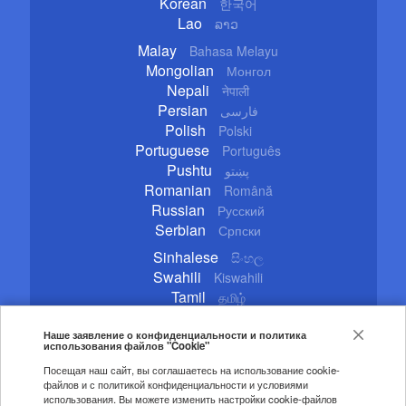
Korean
한국어
Lao
ລາວ
Malay
Bahasa Melayu
Mongolian
Монгол
Nepali
नेपाली
Persian
فارسی
Polish
Polski
Portuguese
Português
Pushtu
پښتو
Romanian
Română
Russian
Русский
Serbian
Српски
Sinhalese
සිංහල
Swahili
Kiswahili
Tamil
தமிழ்
Thai
ไทย
Turkish
Наше заявление о конфиденциальности и политика
Türkçe
использования файлов "Cookie"
Ukrainian
Українська
Посещая наш сайт, вы соглашаетесь на использование cookie-
Urdu
اردو
файлов и с политикой конфиденциальности и условиями
Vietnamese
Tiếng Việt
использования. Вы можете изменить настройки cookie-файлов