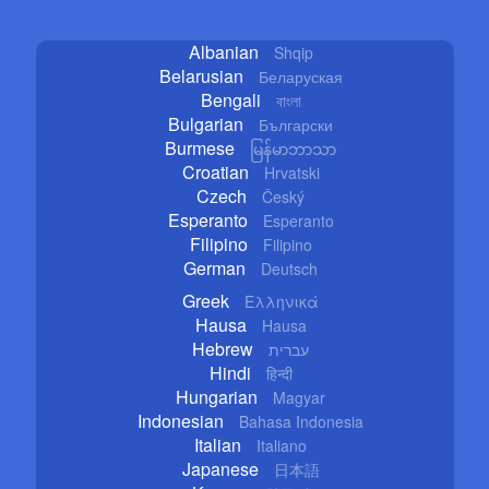
Albanian
Shqip
Belarusian
Беларуская
Bengali
বাংলা
Bulgarian
Български
Burmese
မြန်မာဘာသာ
Croatian
Hrvatski
Czech
Český
Esperanto
Esperanto
Filipino
Filipino
German
Deutsch
Greek
Ελληνικά
Hausa
Hausa
Hebrew
עברית
Hindi
हिन्दी
Hungarian
Magyar
Indonesian
Bahasa Indonesia
Italian
Italiano
Japanese
日本語