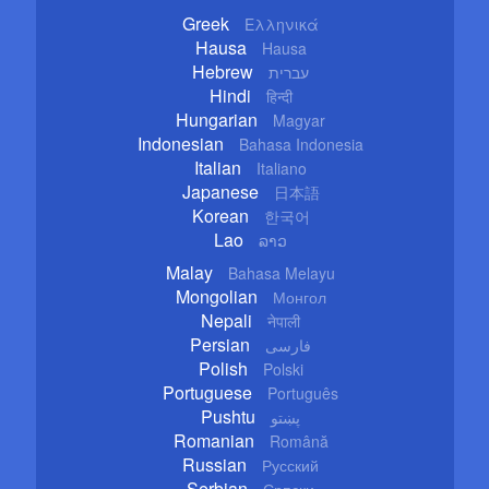
Greek
Ελληνικά
Hausa
Hausa
Hebrew
עברית
Hindi
हिन्दी
Hungarian
Magyar
Indonesian
Bahasa Indonesia
Italian
Italiano
Japanese
日本語
Korean
한국어
Lao
ລາວ
Malay
Bahasa Melayu
Mongolian
Монгол
Nepali
नेपाली
Persian
فارسی
Polish
Polski
Portuguese
Português
Pushtu
پښتو
Romanian
Română
Russian
Русский
Serbian
Српски