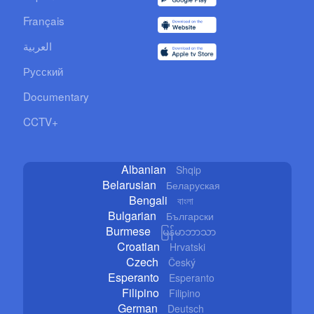
Français
العربية
Русский
Documentary
CCTV+
Albanian
Shqip
Belarusian
Беларуская
Bengali
বাংলা
Bulgarian
Български
Burmese
မြန်မာဘာသာ
Croatian
Hrvatski
Czech
Český
Esperanto
Esperanto
Filipino
Filipino
German
Deutsch