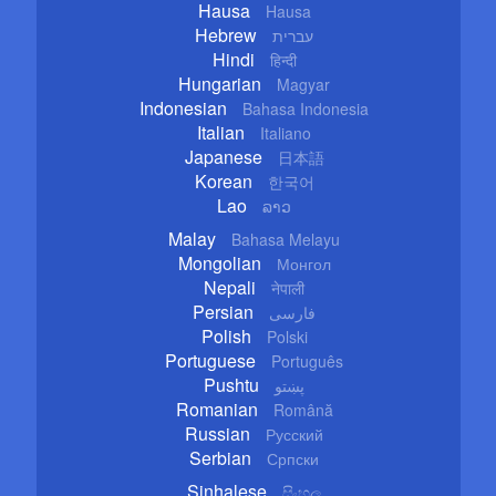
Hausa
Hausa
Hebrew
עברית
Hindi
हिन्दी
Hungarian
Magyar
Indonesian
Bahasa Indonesia
Italian
Italiano
Japanese
日本語
Korean
한국어
Lao
ລາວ
Malay
Bahasa Melayu
Mongolian
Монгол
Nepali
नेपाली
Persian
فارسی
Polish
Polski
Portuguese
Português
Pushtu
پښتو
Romanian
Română
Russian
Русский
Serbian
Српски
Sinhalese
සිංහල